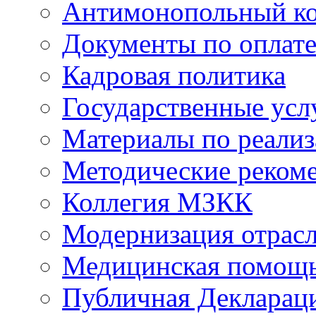
Антимонопольный к
Документы по оплате
Кадровая политика
Государственные усл
Материалы по реали
Методические реком
Коллегия МЗКК
Модернизация отрасл
Медицинская помощ
Публичная Деклараци