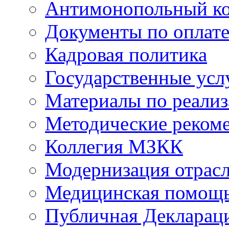
Антимонопольный к
Документы по оплате
Кадровая политика
Государственные усл
Материалы по реали
Методические реком
Коллегия МЗКК
Модернизация отрасл
Медицинская помощ
Публичная Деклараци