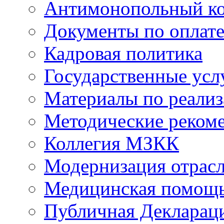
Антимонопольный к
Документы по оплате
Кадровая политика
Государственные усл
Материалы по реали
Методические реком
Коллегия МЗКК
Модернизация отрасл
Медицинская помощ
Публичная Деклараци