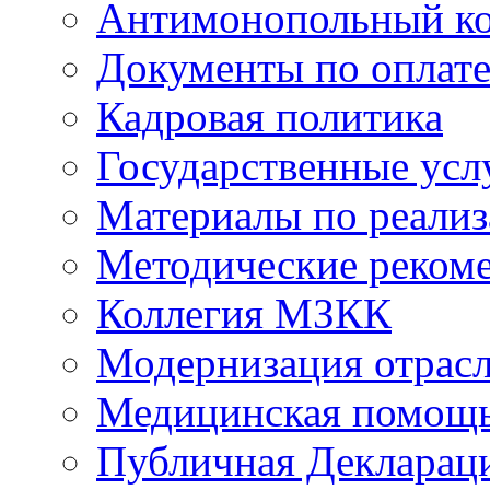
Антимонопольный к
Документы по оплате
Кадровая политика
Государственные усл
Материалы по реали
Методические реком
Коллегия МЗКК
Модернизация отрасл
Медицинская помощ
Публичная Деклараци