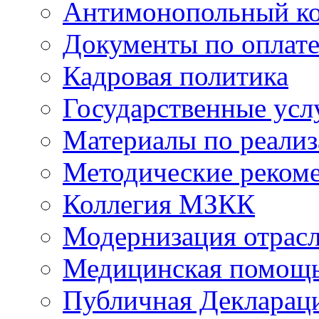
Антимонопольный к
Документы по оплате
Кадровая политика
Государственные усл
Материалы по реали
Методические реком
Коллегия МЗКК
Модернизация отрасл
Медицинская помощ
Публичная Деклараци