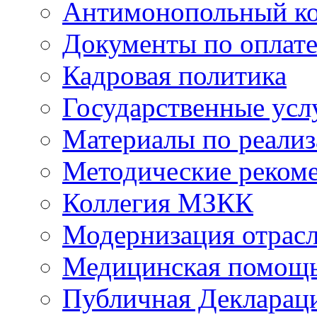
Антимонопольный к
Документы по оплате
Кадровая политика
Государственные усл
Материалы по реали
Методические реком
Коллегия МЗКК
Модернизация отрасл
Медицинская помощ
Публичная Деклараци