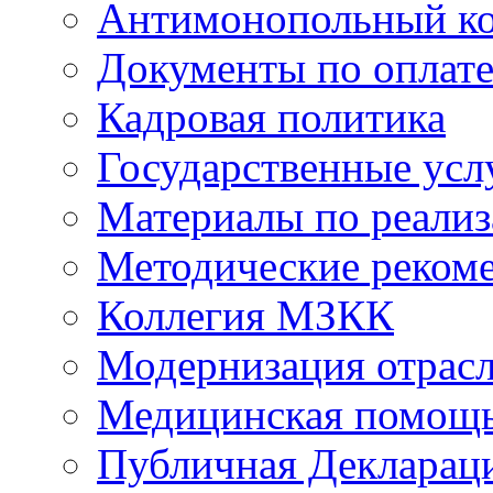
Антимонопольный к
Документы по оплате
Кадровая политика
Государственные усл
Материалы по реали
Методические реком
Коллегия МЗКК
Модернизация отрасл
Медицинская помощ
Публичная Деклараци