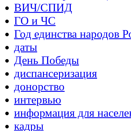
ВИЧ/СПИД
ГО и ЧС
Год единства народов Р
даты
День Победы
диспансеризация
донорство
интервью
информация для населе
кадры