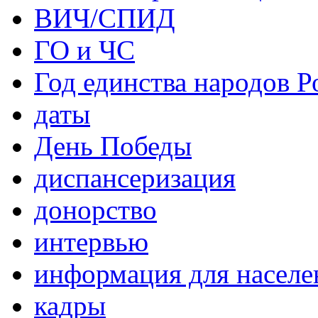
ВИЧ/СПИД
ГО и ЧС
Год единства народов Р
даты
День Победы
диспансеризация
донорство
интервью
информация для населе
кадры