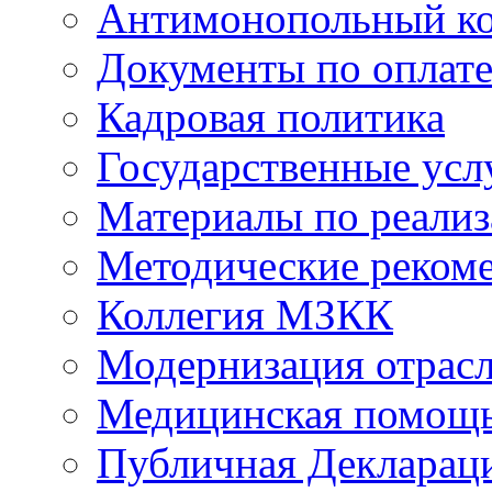
Антимонопольный к
Документы по оплате
Кадровая политика
Государственные усл
Материалы по реали
Методические реком
Коллегия МЗКК
Модернизация отрасл
Медицинская помощ
Публичная Деклараци