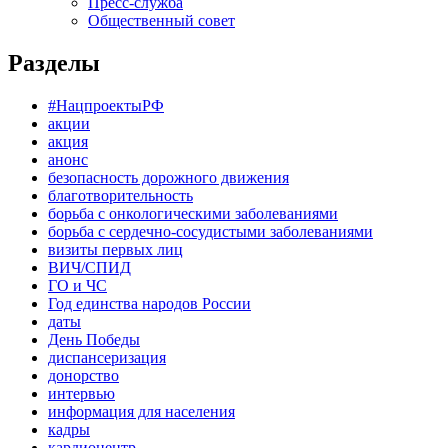
Пресс-служба
Общественный совет
Разделы
#НацпроектыРФ
акции
акция
анонс
безопасность дорожного движения
благотворительность
борьба с онкологическими заболеваниями
борьба с сердечно-сосудистыми заболеваниями
визиты первых лиц
ВИЧ/СПИД
ГО и ЧС
Год единства народов России
даты
День Победы
диспансеризация
донорство
интервью
информация для населения
кадры
кардиоцентр