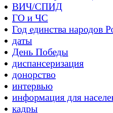
ВИЧ/СПИД
ГО и ЧС
Год единства народов Р
даты
День Победы
диспансеризация
донорство
интервью
информация для населе
кадры