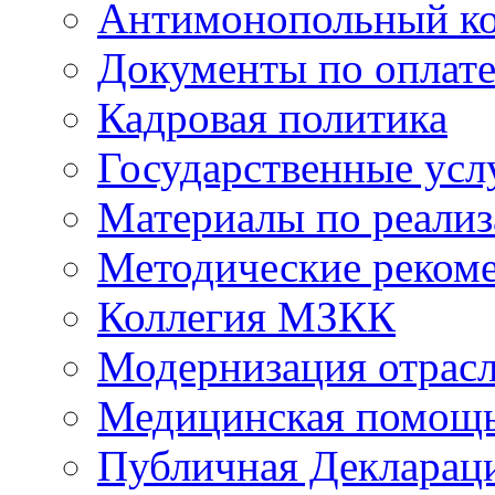
Антимонопольный к
Документы по оплате
Кадровая политика
Государственные усл
Материалы по реали
Методические реком
Коллегия МЗКК
Модернизация отрасл
Медицинская помощ
Публичная Деклараци