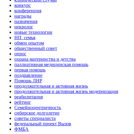
конкурс
конференция
награды
назначения
некролог
новые технологии
НП_семья
обмен опытом
общественный совет
опрос
охрана материнства и детства
паллиативная медицинская помощь
первая помощь
поздравление
Помощь ЛНР
продолжительная и активная жизнь
продолжительная и активная жизнь модернизация
реабилитация
рейтинг
Семейноцентричность
сибирское долголетие
советы специалиста
федеральный проект Вызов
ФМБА