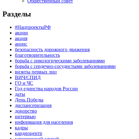
Общественный совет
Разделы
#НацпроектыРФ
акции
акция
анонс
безопасность дорожного движения
благотворительность
борьба с онкологическими заболеваниями
борьба с сердечно-сосудистыми заболеваниями
визиты первых лиц
ВИЧ/СПИД
ГО и ЧС
Год единства народов России
даты
День Победы
диспансеризация
донорство
интервью
информация для населения
кадры
кардиоцентр
клинический случай