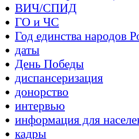
ВИЧ/СПИД
ГО и ЧС
Год единства народов Р
даты
День Победы
диспансеризация
донорство
интервью
информация для населе
кадры