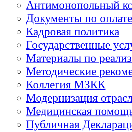
Антимонопольный к
Документы по оплате
Кадровая политика
Государственные усл
Материалы по реали
Методические реком
Коллегия МЗКК
Модернизация отрасл
Медицинская помощ
Публичная Деклараци