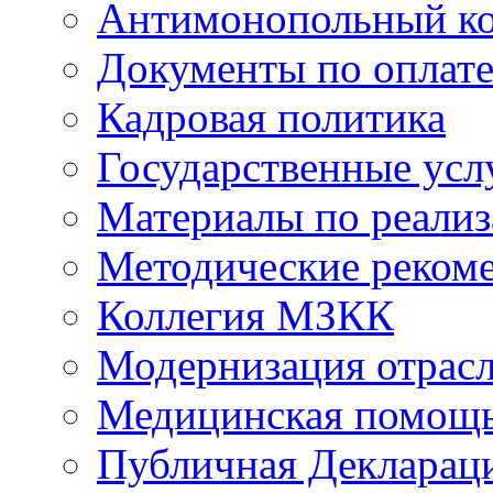
Антимонопольный к
Документы по оплате
Кадровая политика
Государственные усл
Материалы по реали
Методические реком
Коллегия МЗКК
Модернизация отрасл
Медицинская помощ
Публичная Деклараци