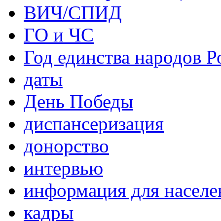
ВИЧ/СПИД
ГО и ЧС
Год единства народов Р
даты
День Победы
диспансеризация
донорство
интервью
информация для населе
кадры