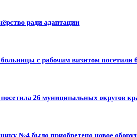
нёрство ради адаптации
больницы с рабочим визитом посетили 
 посетила 26 муниципальных округов кр
нику №4 было приобретено новое обору