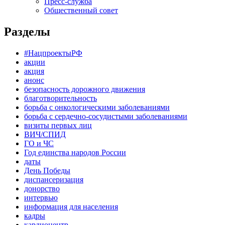
Пресс-служба
Общественный совет
Разделы
#НацпроектыРФ
акции
акция
анонс
безопасность дорожного движения
благотворительность
борьба с онкологическими заболеваниями
борьба с сердечно-сосудистыми заболеваниями
визиты первых лиц
ВИЧ/СПИД
ГО и ЧС
Год единства народов России
даты
День Победы
диспансеризация
донорство
интервью
информация для населения
кадры
кардиоцентр