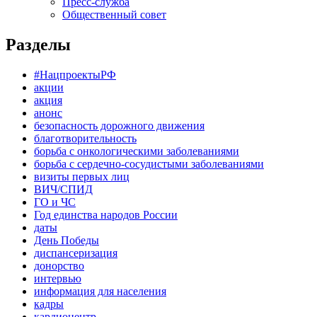
Пресс-служба
Общественный совет
Разделы
#НацпроектыРФ
акции
акция
анонс
безопасность дорожного движения
благотворительность
борьба с онкологическими заболеваниями
борьба с сердечно-сосудистыми заболеваниями
визиты первых лиц
ВИЧ/СПИД
ГО и ЧС
Год единства народов России
даты
День Победы
диспансеризация
донорство
интервью
информация для населения
кадры
кардиоцентр