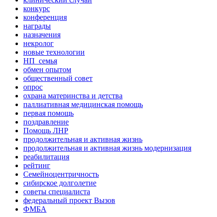
конкурс
конференция
награды
назначения
некролог
новые технологии
НП_семья
обмен опытом
общественный совет
опрос
охрана материнства и детства
паллиативная медицинская помощь
первая помощь
поздравление
Помощь ЛНР
продолжительная и активная жизнь
продолжительная и активная жизнь модернизация
реабилитация
рейтинг
Семейноцентричность
сибирское долголетие
советы специалиста
федеральный проект Вызов
ФМБА