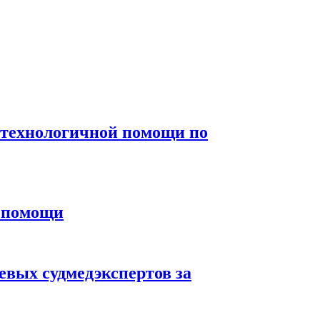
отехнологичной помощи по
й помощи
евых судмедэкспертов за