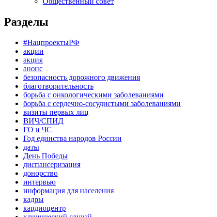
Общественный совет
Разделы
#НацпроектыРФ
акции
акция
анонс
безопасность дорожного движения
благотворительность
борьба с онкологическими заболеваниями
борьба с сердечно-сосудистыми заболеваниями
визиты первых лиц
ВИЧ/СПИД
ГО и ЧС
Год единства народов России
даты
День Победы
диспансеризация
донорство
интервью
информация для населения
кадры
кардиоцентр
клинический случай