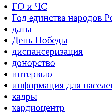
ГО и ЧС
Год единства народов Р
даты
День Победы
диспансеризация
донорство
интервью
информация для населе
кадры
кардиоцентр