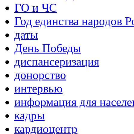
ГО и ЧС
Год единства народов Р
даты
День Победы
диспансеризация
донорство
интервью
информация для населе
кадры
кардиоцентр