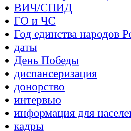
ВИЧ/СПИД
ГО и ЧС
Год единства народов Р
даты
День Победы
диспансеризация
донорство
интервью
информация для населе
кадры