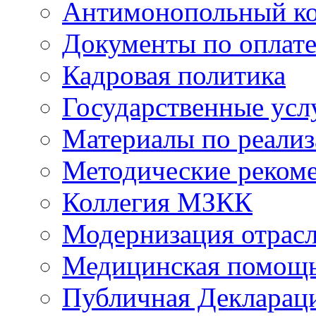
Антимонопольный к
Документы по оплате
Кадровая политика
Государственные усл
Материалы по реали
Методические реком
Коллегия МЗКК
Модернизация отрасл
Медицинская помощ
Публичная Деклараци