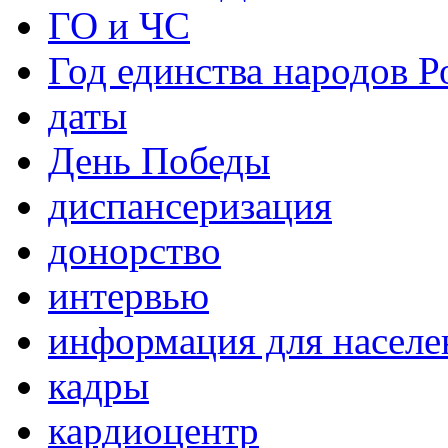
ГО и ЧС
Год единства народов Р
даты
День Победы
диспансеризация
донорство
интервью
информация для населе
кадры
кардиоцентр