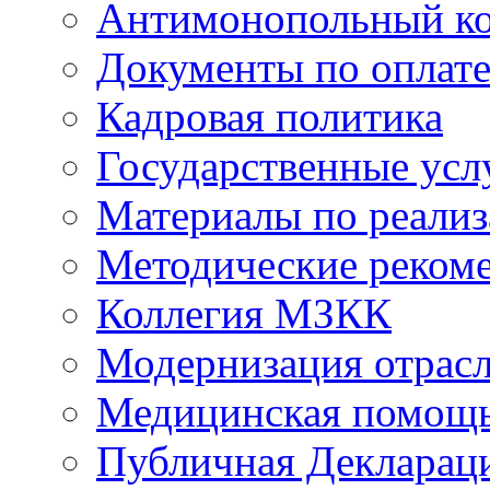
Антимонопольный к
Документы по оплате
Кадровая политика
Государственные усл
Материалы по реали
Методические реком
Коллегия МЗКК
Модернизация отрасл
Медицинская помощ
Публичная Деклараци