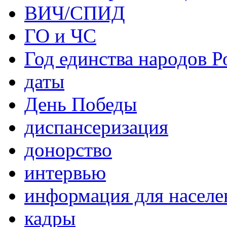
ВИЧ/СПИД
ГО и ЧС
Год единства народов Р
даты
День Победы
диспансеризация
донорство
интервью
информация для населе
кадры