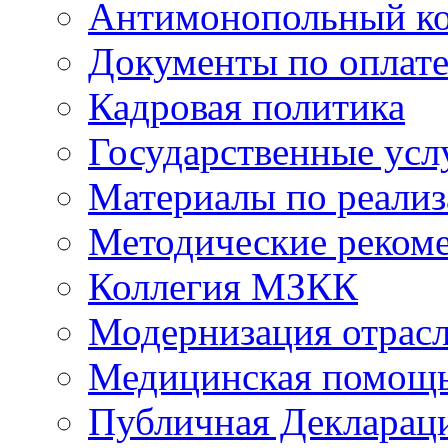
Антимонопольный к
Документы по оплате
Кадровая политика
Государственные усл
Материалы по реали
Методические реком
Коллегия МЗКК
Модернизация отрасл
Медицинская помощ
Публичная Деклараци