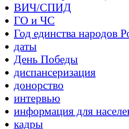
ВИЧ/СПИД
ГО и ЧС
Год единства народов Р
даты
День Победы
диспансеризация
донорство
интервью
информация для населе
кадры