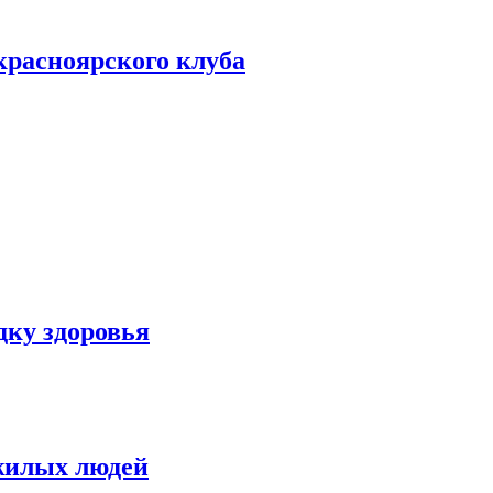
красноярского клуба
дку здоровья
ожилых людей