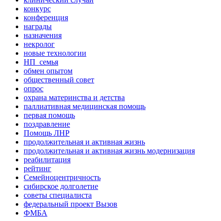
конкурс
конференция
награды
назначения
некролог
новые технологии
НП_семья
обмен опытом
общественный совет
опрос
охрана материнства и детства
паллиативная медицинская помощь
первая помощь
поздравление
Помощь ЛНР
продолжительная и активная жизнь
продолжительная и активная жизнь модернизация
реабилитация
рейтинг
Семейноцентричность
сибирское долголетие
советы специалиста
федеральный проект Вызов
ФМБА