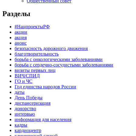
Общественный совет
Разделы
#НацпроектыРФ
акции
акция
анонс
безопасность дорожного движения
благотворительность
борьба с онкологическими заболеваниями
борьба с сердечно-сосудистыми заболеваниями
визиты первых лиц
ВИЧ/СПИД
ГО и ЧС
Год единства народов России
даты
День Победы
диспансеризация
донорство
интервью
информация для населения
кадры
кардиоцентр
клинический случай