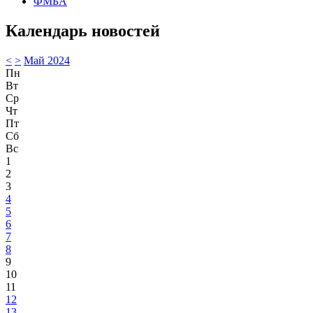
ФМБА
Календарь новостей
<
>
Май 2024
Пн
Вт
Ср
Чт
Пт
Сб
Вс
1
2
3
4
5
6
7
8
9
10
11
12
13