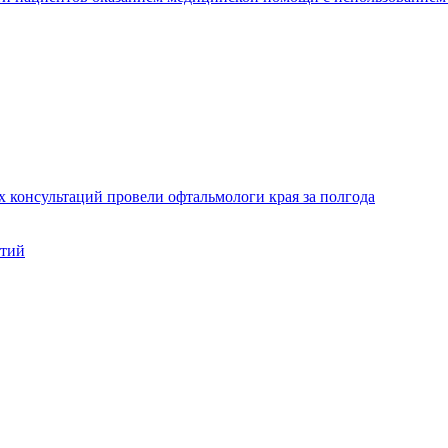
х консультаций провели офтальмологи края за полгода
нтий