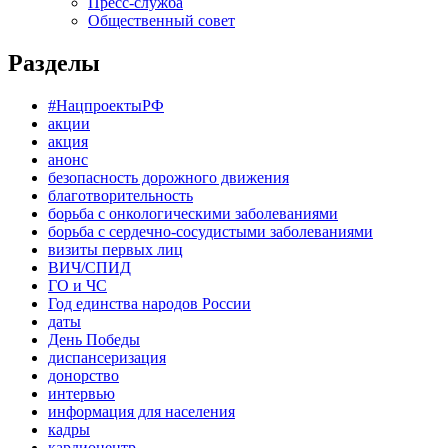
Пресс-служба
Общественный совет
Разделы
#НацпроектыРФ
акции
акция
анонс
безопасность дорожного движения
благотворительность
борьба с онкологическими заболеваниями
борьба с сердечно-сосудистыми заболеваниями
визиты первых лиц
ВИЧ/СПИД
ГО и ЧС
Год единства народов России
даты
День Победы
диспансеризация
донорство
интервью
информация для населения
кадры
кардиоцентр