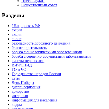
Пресс-служба
Общественный совет
Разделы
#НацпроектыРФ
акции
акция
анонс
безопасность дорожного движения
благотворительность
борьба с онкологическими заболеваниями
борьба с сердечно-сосудистыми заболеваниями
визиты первых лиц
ВИЧ/СПИД
ГО и ЧС
Год единства народов России
даты
День Победы
диспансеризация
донорство
интервью
информация для населения
кадры
кардиоцентр