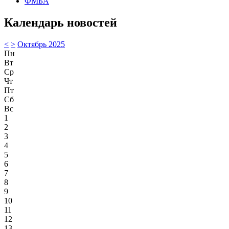
ФМБА
Календарь новостей
<
>
Октябрь 2025
Пн
Вт
Ср
Чт
Пт
Сб
Вс
1
2
3
4
5
6
7
8
9
10
11
12
13