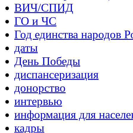
ВИЧ/СПИД
ГО и ЧС
Год единства народов Р
даты
День Победы
диспансеризация
донорство
интервью
информация для населе
кадры