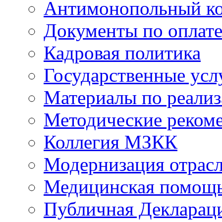
Антимонопольный к
Документы по оплате
Кадровая политика
Государственные усл
Материалы по реали
Методические реком
Коллегия МЗКК
Модернизация отрасл
Медицинская помощ
Публичная Деклараци