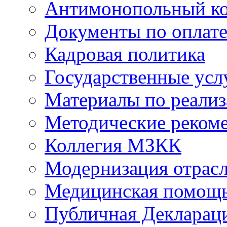
Антимонопольный к
Документы по оплате
Кадровая политика
Государственные усл
Материалы по реали
Методические реком
Коллегия МЗКК
Модернизация отрасл
Медицинская помощ
Публичная Деклараци