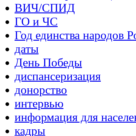
ВИЧ/СПИД
ГО и ЧС
Год единства народов Р
даты
День Победы
диспансеризация
донорство
интервью
информация для населе
кадры