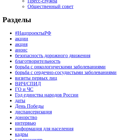
Пресс-служба
Общественный совет
Разделы
#НацпроектыРФ
акции
акция
анонс
безопасность дорожного движения
благотворительность
борьба с онкологическими заболеваниями
борьба с сердечно-сосудистыми заболеваниями
визиты первых лиц
ВИЧ/СПИД
ГО и ЧС
Год единства народов России
даты
День Победы
диспансеризация
донорство
интервью
информация для населения
кадры
кардиоцентр