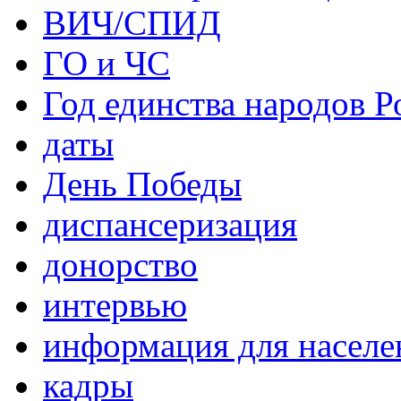
ВИЧ/СПИД
ГО и ЧС
Год единства народов Р
даты
День Победы
диспансеризация
донорство
интервью
информация для населе
кадры