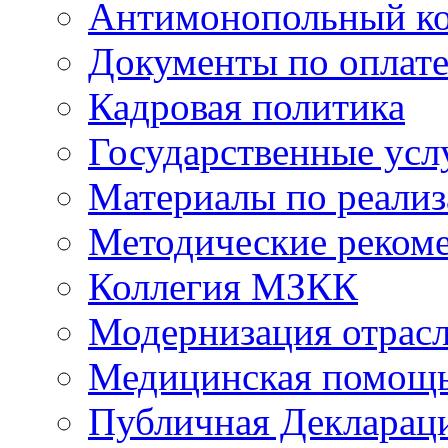
Антимонопольный к
Документы по оплате
Кадровая политика
Государственные усл
Материалы по реали
Методические реком
Коллегия МЗКК
Модернизация отрасл
Медицинская помощ
Публичная Деклараци