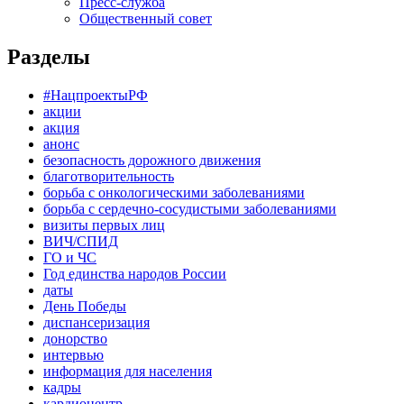
Пресс-служба
Общественный совет
Разделы
#НацпроектыРФ
акции
акция
анонс
безопасность дорожного движения
благотворительность
борьба с онкологическими заболеваниями
борьба с сердечно-сосудистыми заболеваниями
визиты первых лиц
ВИЧ/СПИД
ГО и ЧС
Год единства народов России
даты
День Победы
диспансеризация
донорство
интервью
информация для населения
кадры
кардиоцентр