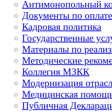
Антимонопольный к
Документы по оплате
Кадровая политика
Государственные усл
Материалы по реали
Методические реком
Коллегия МЗКК
Модернизация отрасл
Медицинская помощ
Публичная Деклараци