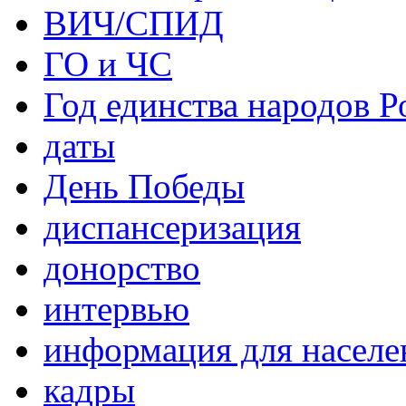
ВИЧ/СПИД
ГО и ЧС
Год единства народов Р
даты
День Победы
диспансеризация
донорство
интервью
информация для населе
кадры