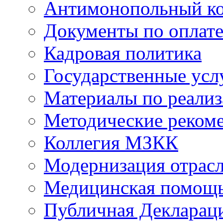
Антимонопольный к
Документы по оплате
Кадровая политика
Государственные усл
Материалы по реали
Методические реком
Коллегия МЗКК
Модернизация отрасл
Медицинская помощ
Публичная Деклараци