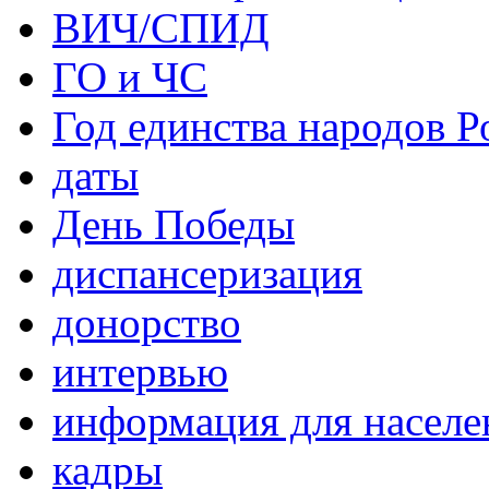
ВИЧ/СПИД
ГО и ЧС
Год единства народов Р
даты
День Победы
диспансеризация
донорство
интервью
информация для населе
кадры