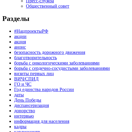
Пресс-служба
Общественный совет
Разделы
#НацпроектыРФ
акции
акция
анонс
безопасность дорожного движения
благотворительность
борьба с онкологическими заболеваниями
борьба с сердечно-сосудистыми заболеваниями
визиты первых лиц
ВИЧ/СПИД
ГО и ЧС
Год единства народов России
даты
День Победы
диспансеризация
донорство
интервью
информация для населения
кадры
кардиоцентр