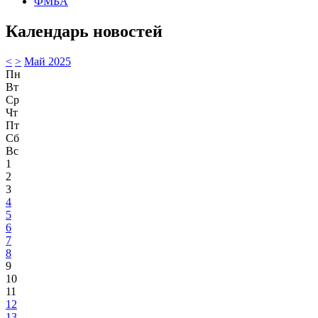
ФМБА
Календарь новостей
<
>
Май 2025
Пн
Вт
Ср
Чт
Пт
Сб
Вс
1
2
3
4
5
6
7
8
9
10
11
12
13