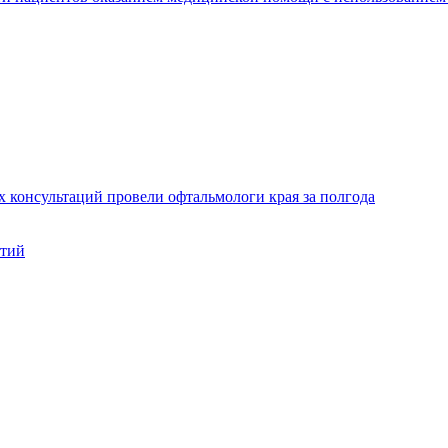
х консультаций провели офтальмологи края за полгода
нтий