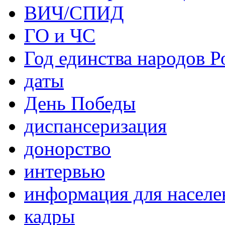
ВИЧ/СПИД
ГО и ЧС
Год единства народов Р
даты
День Победы
диспансеризация
донорство
интервью
информация для населе
кадры