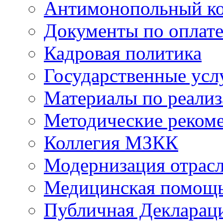
Антимонопольный к
Документы по оплате
Кадровая политика
Государственные усл
Материалы по реали
Методические реком
Коллегия МЗКК
Модернизация отрасл
Медицинская помощ
Публичная Деклараци