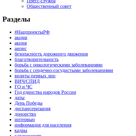
Пресс-служба
Общественный совет
Разделы
#НацпроектыРФ
акции
акция
анонс
безопасность дорожного движения
благотворительность
борьба с онкологическими заболеваниями
борьба с сердечно-сосудистыми заболеваниями
визиты первых лиц
ВИЧ/СПИД
ГО и ЧС
Год единства народов России
даты
День Победы
диспансеризация
донорство
интервью
информация для населения
кадры
кардиоцентр