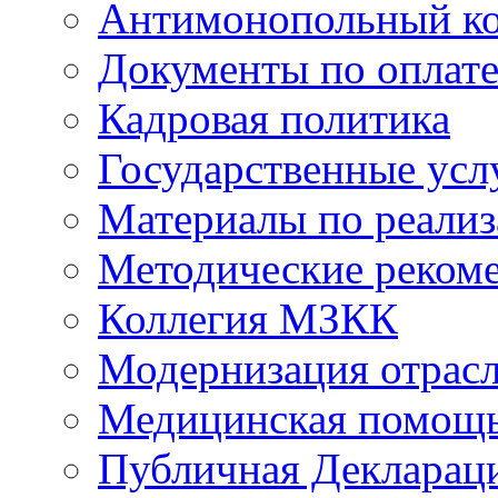
Антимонопольный к
Документы по оплате
Кадровая политика
Государственные усл
Материалы по реали
Методические реком
Коллегия МЗКК
Модернизация отрасл
Медицинская помощ
Публичная Деклараци