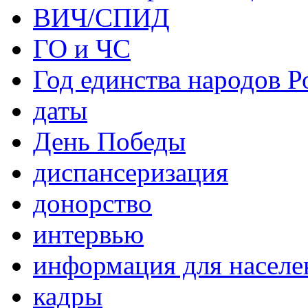
ВИЧ/СПИД
ГО и ЧС
Год единства народов Р
даты
День Победы
диспансеризация
донорство
интервью
информация для населе
кадры