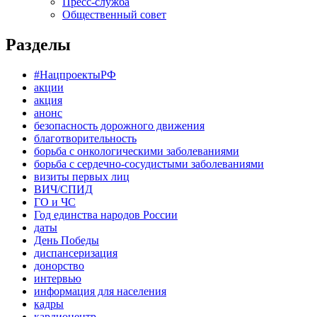
Пресс-служба
Общественный совет
Разделы
#НацпроектыРФ
акции
акция
анонс
безопасность дорожного движения
благотворительность
борьба с онкологическими заболеваниями
борьба с сердечно-сосудистыми заболеваниями
визиты первых лиц
ВИЧ/СПИД
ГО и ЧС
Год единства народов России
даты
День Победы
диспансеризация
донорство
интервью
информация для населения
кадры
кардиоцентр