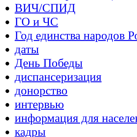
ВИЧ/СПИД
ГО и ЧС
Год единства народов Р
даты
День Победы
диспансеризация
донорство
интервью
информация для населе
кадры