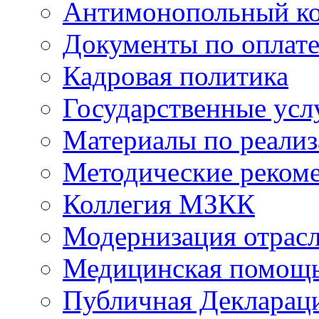
Антимонопольный к
Документы по оплате
Кадровая политика
Государственные усл
Материалы по реали
Методические реком
Коллегия МЗКК
Модернизация отрасл
Медицинская помощ
Публичная Деклараци