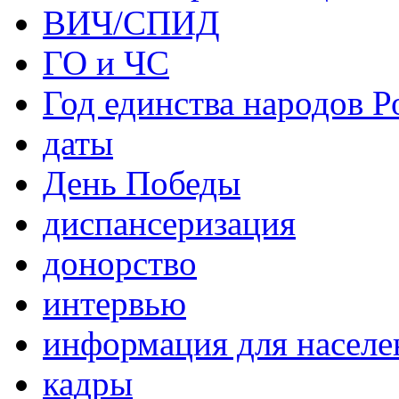
ВИЧ/СПИД
ГО и ЧС
Год единства народов Р
даты
День Победы
диспансеризация
донорство
интервью
информация для населе
кадры