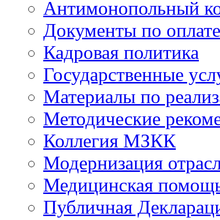
Антимонопольный к
Документы по оплате
Кадровая политика
Государственные усл
Материалы по реали
Методические реком
Коллегия МЗКК
Модернизация отрасл
Медицинская помощ
Публичная Деклараци