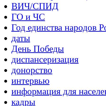
ВИЧ/СПИД
ГО и ЧС
Год единства народов Р
даты
День Победы
диспансеризация
донорство
интервью
информация для населе
кадры