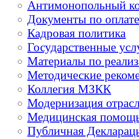
Антимонопольный к
Документы по оплате
Кадровая политика
Государственные усл
Материалы по реали
Методические реком
Коллегия МЗКК
Модернизация отрасл
Медицинская помощ
Публичная Деклараци