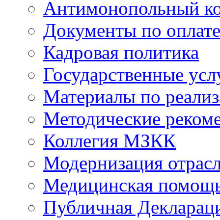
Антимонопольный к
Документы по оплате
Кадровая политика
Государственные усл
Материалы по реали
Методические реком
Коллегия МЗКК
Модернизация отрасл
Медицинская помощ
Публичная Деклараци