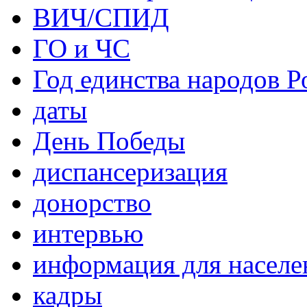
ВИЧ/СПИД
ГО и ЧС
Год единства народов Р
даты
День Победы
диспансеризация
донорство
интервью
информация для населе
кадры