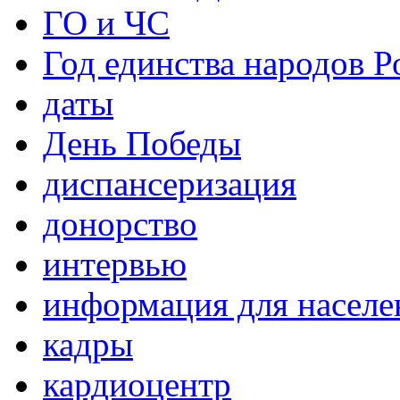
ГО и ЧС
Год единства народов Р
даты
День Победы
диспансеризация
донорство
интервью
информация для населе
кадры
кардиоцентр