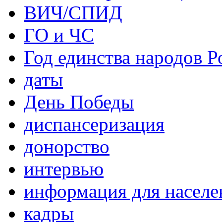
ВИЧ/СПИД
ГО и ЧС
Год единства народов Р
даты
День Победы
диспансеризация
донорство
интервью
информация для населе
кадры