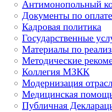
Антимонопольный к
Документы по оплате
Кадровая политика
Государственные усл
Материалы по реали
Методические реком
Коллегия МЗКК
Модернизация отрасл
Медицинская помощ
Публичная Деклараци