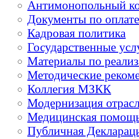
Антимонопольный к
Документы по оплате
Кадровая политика
Государственные усл
Материалы по реали
Методические реком
Коллегия МЗКК
Модернизация отрасл
Медицинская помощ
Публичная Деклараци