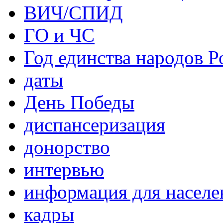
ВИЧ/СПИД
ГО и ЧС
Год единства народов Р
даты
День Победы
диспансеризация
донорство
интервью
информация для населе
кадры