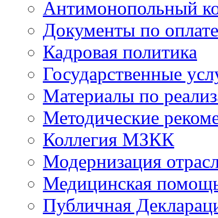
Антимонопольный к
Документы по оплате
Кадровая политика
Государственные усл
Материалы по реали
Методические реком
Коллегия МЗКК
Модернизация отрасл
Медицинская помощ
Публичная Деклараци