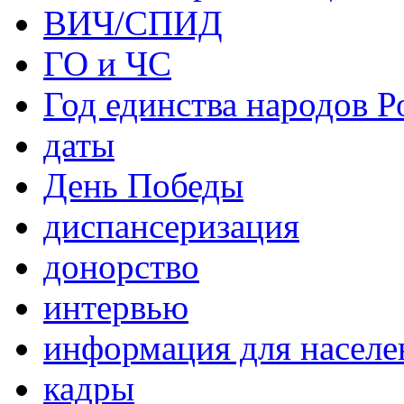
ВИЧ/СПИД
ГО и ЧС
Год единства народов Р
даты
День Победы
диспансеризация
донорство
интервью
информация для населе
кадры