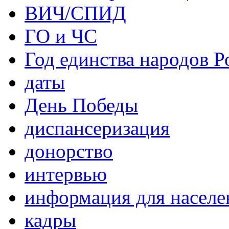
ВИЧ/СПИД
ГО и ЧС
Год единства народов Р
даты
День Победы
диспансеризация
донорство
интервью
информация для населе
кадры