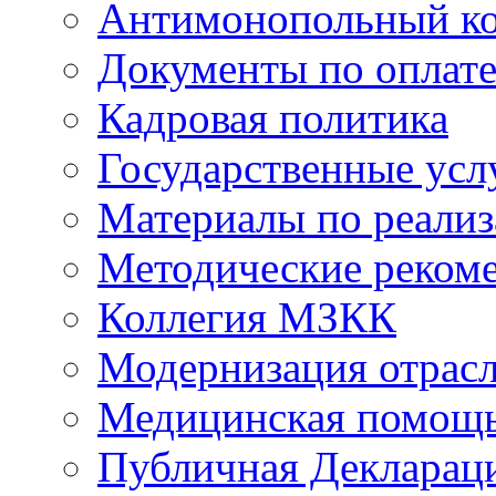
Антимонопольный к
Документы по оплате
Кадровая политика
Государственные усл
Материалы по реали
Методические реком
Коллегия МЗКК
Модернизация отрасл
Медицинская помощ
Публичная Деклараци