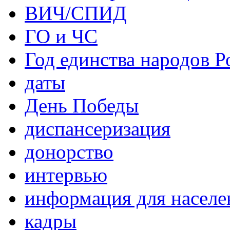
ВИЧ/СПИД
ГО и ЧС
Год единства народов Р
даты
День Победы
диспансеризация
донорство
интервью
информация для населе
кадры