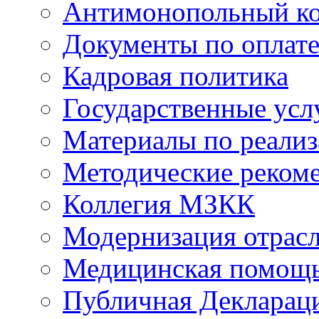
Антимонопольный к
Документы по оплате
Кадровая политика
Государственные усл
Материалы по реали
Методические реком
Коллегия МЗКК
Модернизация отрасл
Медицинская помощ
Публичная Деклараци