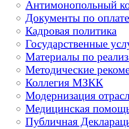
Антимонопольный к
Документы по оплате
Кадровая политика
Государственные усл
Материалы по реали
Методические реком
Коллегия МЗКК
Модернизация отрасл
Медицинская помощ
Публичная Деклараци