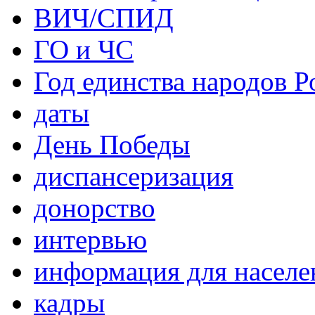
ВИЧ/СПИД
ГО и ЧС
Год единства народов Р
даты
День Победы
диспансеризация
донорство
интервью
информация для населе
кадры