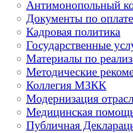
Антимонопольный к
Документы по оплате
Кадровая политика
Государственные усл
Материалы по реали
Методические реком
Коллегия МЗКК
Модернизация отрасл
Медицинская помощ
Публичная Деклараци