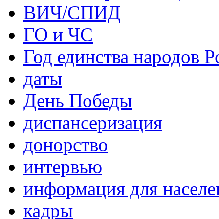
ВИЧ/СПИД
ГО и ЧС
Год единства народов Р
даты
День Победы
диспансеризация
донорство
интервью
информация для населе
кадры