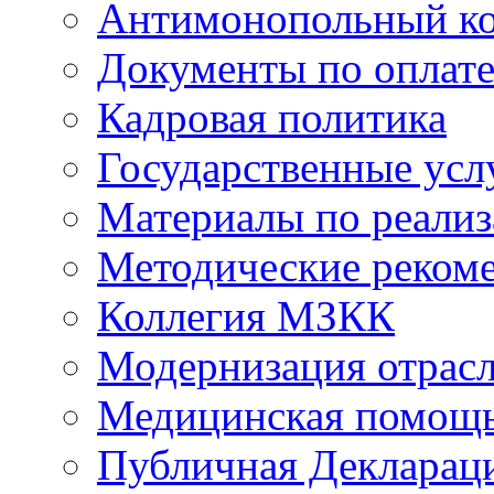
Антимонопольный к
Документы по оплате
Кадровая политика
Государственные усл
Материалы по реали
Методические реком
Коллегия МЗКК
Модернизация отрасл
Медицинская помощ
Публичная Деклараци