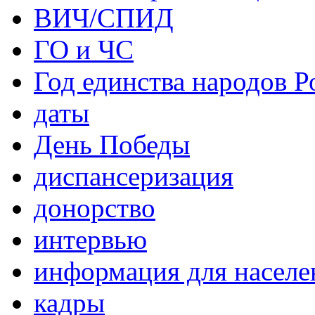
ВИЧ/СПИД
ГО и ЧС
Год единства народов Р
даты
День Победы
диспансеризация
донорство
интервью
информация для населе
кадры